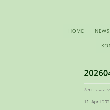
Zum
Inhalt
springen
HOME
NEWS
KO
20260
Beitrag
9. Februar 2022
veröffentlicht:
11. April 20